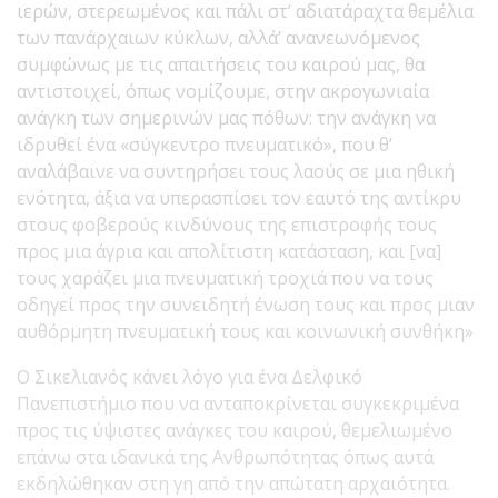
ιερών, στερεωμένος και πάλι στ’ αδιατάραχτα θεμέλια
των πανάρχαιων κύκλων, αλλά’ ανανεωνόμενος
συμφώνως με τις απαιτήσεις του καιρού μας, θα
αντιστοιχεί, όπως νομίζουμε, στην ακρογωνιαία
ανάγκη των σημερινών μας πόθων: την ανάγκη να
ιδρυθεί ένα «σύγκεντρο πνευματικό», που θ’
αναλάβαινε να συντηρήσει τους λαούς σε μια ηθική
ενότητα, άξια να υπερασπίσει τον εαυτό της αντίκρυ
στους φοβερούς κινδύνους της επιστροφής τους
προς μια άγρια και απολίτιστη κατάσταση, και [να]
τους χαράζει μια πνευματική τροχιά που να τους
οδηγεί προς την συνειδητή ένωση τους και προς μιαν
αυθόρμητη πνευματική τους και κοινωνική συνθήκη»
Ο Σικελιανός κάνει λόγο για ένα Δελφικό
Πανεπιστήμιο που να ανταποκρίνεται συγκεκριμένα
προς τις ύψιστες ανάγκες του καιρού, θεμελιωμένο
επάνω στα ιδανικά της Ανθρωπότητας όπως αυτά
εκδηλώθηκαν στη γη από την απώτατη αρχαιότητα.