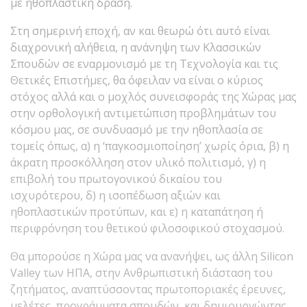
με ηθοπλαστική δράση.
Στη σημερινή εποχή, αν και θεωρώ ότι αυτό είναι
διαχρονική αλήθεια, η ανάνηψη των Κλασσικών
Σπουδών σε εναρμονισμό με τη Τεχνολογία και τις
Θετικές Επιστήμες, θα όφειλαν να είναι ο κύριος
στόχος αλλά και ο μοχλός συνεισφοράς της Χώρας μας
στην ορθολογική αντιμετώπιση προβλημάτων του
κόσμου μας, σε συνδυασμό με την ηθοπλασία σε
τομείς όπως, α) η ‘παγκοσμιοποίηση’ χωρίς όρια, β) η
άκρατη προσκόλληση στον υλικό πολιτισμό, γ) η
επιβολή του πρωτογονικού δικαίου του
ισχυρότερου, δ) η ισοπέδωση αξιών και
ηθοπλαστικών προτύπων, και ε) η καταπάτηση ή
περιφρόνηση του θετικού φιλοσοφικού στοχασμού.
Θα μπορούσε η Χώρα μας να ανανήψει, ως άλλη Silicon
Valley των ΗΠΑ, στην Ανθρωπιστική διάσταση του
ζητήματος, αναπτύσσοντας πρωτοποριακές έρευνες,
μελέτες, προγράμματα σπουδών, και δημιουργώντας