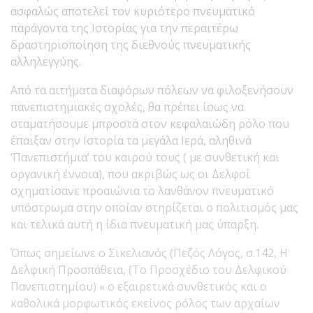
ασφαλώς αποτελεί τον κυριότερο πνευματικό
παράγοντα της Ιστορίας για την περαιτέρω
δραστηριοποίηση της διεθνούς πνευματικής
αλληλεγγύης.
Από τα αιτήματα διαφόρων πόλεων να φιλοξενήσουν
πανεπιστημιακές σχολές, θα πρέπει ίσως να
σταματήσουμε μπροστά στον κεφαλαιώδη ρόλο που
έπαιξαν στην Ιστορία τα μεγάλα Ιερά, αληθινά
‘Πανεπιστήμια’ του καιρού τους ( με συνθετική και
οργανική έννοια), που ακριβώς ως οι Δελφοί
σχηματίσανε προαιώνια το λανθάνον πνευματικό
υπόστρωμα στην οποίαν στηρίζεται ο πολιτισμός μας
και τελικά αυτή η ίδια πνευματική μας ύπαρξη.
Όπως σημείωνε ο Σικελιανός (Πεζός Λόγος, σ.142, Η
Δελφική Προσπάθεια, (Το Προσχέδιο του Δελφικού
Πανεπιστημίου) « ο εξαιρετικά συνθετικός και ο
καθολικά μορφωτικός εκείνος ρόλος των αρχαίων