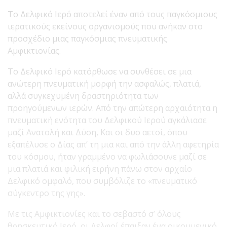
Το Δελφικό Ιερό αποτελεί έναν από τους παγκόσμιους
ιερατικούς εκείνους οργανισμούς που ανήκαν στο
προσχέδιο μιας παγκόσμιας πνευματικής
Αμφικτιονίας.
Το Δελφικό Ιερό κατόρθωσε να συνθέσει σε μια
ανώτερη πνευματική μορφή την ασφαλώς, πλατιά,
αλλά συγκεχυμένη δραστηριότητα των
προηγούμενων ιερών. Από την απώτερη αρχαιότητα η
πνευματική ενότητα του Δελφικού Ιερού αγκάλιασε
μαζί Ανατολή και Δύση, Και οι δυο αετοί, όπου
εξαπέλυσε ο Δίας απ’ τη μια και από την άλλη αφετηρία
του κόσμου, ήταν γραμμένο να φωλιάσουνε μαζί σε
μια πλατιά και φιλική ειρήνη πάνω στον αρχαίο
Δελφικό ομφαλό, που συμβόλιζε το «πνευματικό
σύγκεντρο της γης».
Με τις Αμφικτιονίες και το σεβαστό σ’ όλους
θρησκευτικό Ιερό, οι Δελφοί έπαιξαν ένα οικουμενικό