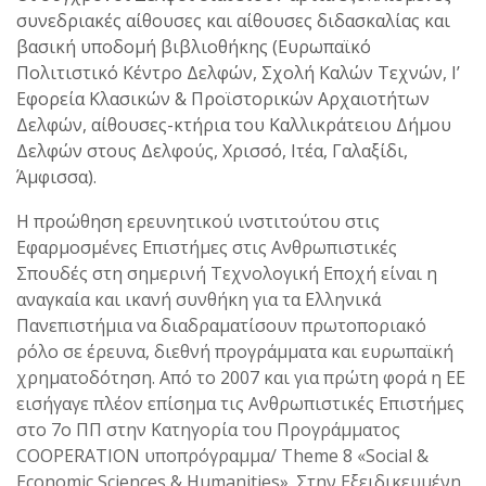
συνεδριακές αίθουσες και αίθουσες διδασκαλίας και
βασική υποδομή βιβλιοθήκης (Ευρωπαϊκό
Πολιτιστικό Κέντρο Δελφών, Σχολή Καλών Τεχνών, Ι’
Εφορεία Κλασικών & Προϊστορικών Αρχαιοτήτων
Δελφών, αίθουσες-κτήρια του Καλλικράτειου Δήμου
Δελφών στους Δελφούς, Χρισσό, Ιτέα, Γαλαξίδι,
Άμφισσα).
Η προώθηση ερευνητικού ινστιτούτου στις
Εφαρμοσμένες Επιστήμες στις Ανθρωπιστικές
Σπουδές στη σημερινή Τεχνολογική Εποχή είναι η
αναγκαία και ικανή συνθήκη για τα Ελληνικά
Πανεπιστήμια να διαδραματίσουν πρωτοποριακό
ρόλο σε έρευνα, διεθνή προγράμματα και ευρωπαϊκή
χρηματοδότηση. Από το 2007 και για πρώτη φορά η ΕΕ
εισήγαγε πλέον επίσημα τις Ανθρωπιστικές Επιστήμες
στο 7ο ΠΠ στην Κατηγορία του Προγράμματος
COOPERATION υποπρόγραμμα/ Theme 8 «Social &
Economic Sciences & Humanities». Στην Εξειδικευμένη