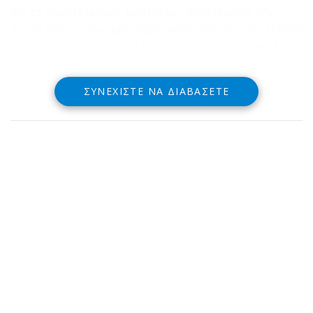
και το νομοτελειακό, δυστυχώς, αποτέλεσμα, την
κρίση στην οικονομία, σήμερα πού όλα σιγούν, ελπίδα
μας ο σιβυλλικός (νέος) χρησμός: Είπατε τω βασιλεί /
χαμαί πεσαί Δαίδαλος αυλά ουκέτι / Φοίβος έχει
καλύβην / ου μαντιδα δάφνην ου / παγάν λαλέουσα……..
ΣΥΝΕΧΊΣΤΕ ΝΑ ΔΙΑΒΆΣΕΤΕ