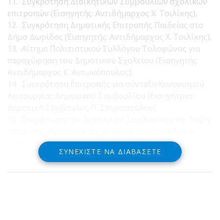
11. Συγκρότηση Διοικητικών Συμβουλίων σχολικών
επιτροπών (Εισηγητής: Αντιδήμαρχος Χ. Τσιλίκης),
12. Συγκρότηση Δημοτικής Επιτροπής Παιδείας στο
Δήμο Δωρίδος (Εισηγητής: Αντιδήμαρχος Χ. Τσιλίκης),
13. Αίτημα Πολιτιστικού Συλλόγου Τολοφώνος για
παραχώρηση του Δημοτικού Σχολείου (Εισηγητής:
Αντιδήμαρχος Κ. Αντωνόπουλος),
14. Συγκρότηση Επιτροπής για σύνταξη Κανονισμού
Λειτουργίας Δημοτικού Συμβουλίου (Εισηγήτρια:
Δημοτική Σύμβουλος Π. Σπυροπούλου),
15. Ενημέρωση του Δημοτικού Συμβουλίου και λήψη
απόφασης σχετικά με τις συγχωνεύσεις σχολείων
(Εισηγητής: Δημοτικός Σύμβουλος Γ.Λώλος)
ΣΥΝΕΧΊΣΤΕ ΝΑ ΔΙΑΒΆΣΕΤΕ