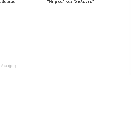
υθυμίου
“Νηρέα” και “Σελόντα”
- Διαφήμιση -