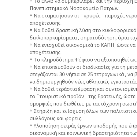
* Το ΕΚΑΒ να συμπεριλάβει και την περιοχή
Πανεπιστημιακό Νοσοκομείο Πατρών.
* Να σταματήσουν οι ¨κρυφές¨ παροχές νερο
αποχέτευσης.
* Να δοθεί δραστική λύση στο κυκλοφοριακό
διπλοπαρκαρίσματα , σηματοδότηση, όρια ταχ
* Να ενισχυθεί οικονομικά το ΚΑΠΗ, ώστε να
αποχέτευσης.
* Το κληροδότημα Ψόφιου να αξιοποιηθεί ως
* Να επισπευσθούν οι διαδικασίες για τη με
στεγάζονται 30 νήπια σε 25 τετραγωνικά , να 
να δημιουργηθούν νέες αθλητικές εγκαταστάσε
* Να δοθεί τεράστια έμφαση και συντονισμέν
το ¨τουριστικό προϊόν¨ της Ερατεινής, ώστε 
ομορφιές που διαθέτει, με ταυτόχρονη σωστή
* Στήριξη και ενίσχυση όλων των πολιτιστι
συλλόγους και φορείς.
* Υλοποίηση σειράς έργων υποδομής που έπρε
οικονομική και κοινωνική δραστηριότητα τω