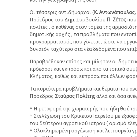
Οι τέσσερις αντιδήμαρχοι (
Κ. Αντωνόπουλος, Α
Πρόεδρος του Δημ. Συμβουλίου
Π. Ζέτος
που 
πολίτες , ο καθένας στον τομέα της αρμοδιότη
δημοτικής αρχής , τα προβλήματα που εντοπί
προγραμματισμός που γίνεται , ώστε να οργα
δυνατόν ταχύτερο στα νέα δεδομένα που επιβ
Παραβρέθηκαν επίσης και μίλησαν οι δημοτ
πρόεδροι και εκπρόσωποι από τα τοπικά συμ
Κλήματος, καθώς και εκπρόσωποι άλλων φορέ
Τα κυριότερα προβλήματα και θέματα που ανα
Πρόεδρος
Σταύρος Πολίτης
αλλά και όσα ανέφ
* Η μεταφορά της χωματερής που ήδη θα έπρεπ
* Στελέχωση του Κρίκειου Ιατρείου με εξασ
του δεύτερου αγροτικού ιατρού ( ορισμό ελε
* Ολοκληρωμένη οργάνωση και λειτουργία γρα