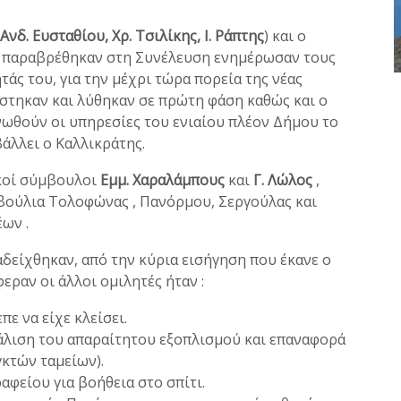
νδ. Ευσταθίου, Χρ. Τσιλίκης, Ι. Ράπτης
) και ο
παραβρέθηκαν στη Συνέλευση ενημέρωσαν τους
τάς του, για την μέχρι τώρα πορεία της νέας
στηκαν και λύθηκαν σε πρώτη φάση καθώς και ο
νωθούν οι υπηρεσίες του ενιαίου πλέον Δήμου το
άλλει ο Καλλικράτης.
ικοί σύμβουλοι
Εμμ. Χαραλάμπους
και
Γ. Λώλος
,
βούλια Τολοφώνας , Πανόρμου, Σεργούλας και
ων .
δείχθηκαν, από την κύρια εισήγηση που έκανε ο
εραν οι άλλοι ομιλητές ήταν :
ε να είχε κλείσει.
φάλιση του απαραίτητου εξοπλισμού και επαναφορά
γκτών ταμείων).
φείου για βοήθεια στο σπίτι.