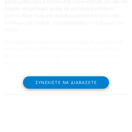
χρησιμοποιήσει ο Κατσούδας για δικηγόρο, ότι δεν θα
έπρεπε να εμπλακεί αυτός σε μια τέτοια υπόθεση ,
γιατί ο ίδιος είναι και αυτοδιοικητικό και πολιτικό
στέλεχος και έπρεπε να προστατέψει το πολιτικό του
κύρος.
Πληροφορίες αναφέρουν ότι ο Καραχάλιος μπροστά
στην έκρηξη αυτή του κόσμου και ευρισκόμενος σε
δύσκολη θέση, αποφεύγει να μπει στην ουσία και στο
καθαρά δεοντολογικό, δημοκρατικό και πολιτικό
πρόβλημα , απαντώντας ότι αυτός συμμετέχει ως …
απλός δικηγόρος !
ΣΥΝΕΧΊΣΤΕ ΝΑ ΔΙΑΒΆΣΕΤΕ