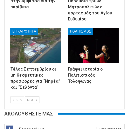
στην Άμφισσα για την
Παρουσία τριών
ακρίβεια
Μητροπολιτών ο
εορτασμός του Αγίου
Ευθυμίου
ΕΠΙΚΑΙΡΟΤΗΤΑ
ΠΟΛΙΤΙΣΜΟΣ
Τέλος Σεπτεμβρίου οι
Γράφει ιστορία ο
μη δεσμευτικές
Πολιτιστικός
προσφορές για “Νηρέα”
Τολοφώνας
και “Σελόντα”
PREV
NEXT
ΑΚΟΛΟΥΘΗΣΤΕ ΜΑΣ
Facebook
Like our page