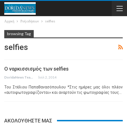
Αρχική
Ροή ειδήσεων
selfies
browsing Tag
selfies
Ο ναρκισσισμός των selfies
DoridaNews Team
Ιούλ 2, 2014
Του Στέλιου Παπαθανασόπουλου *Στις ημέρες μας όλοι πλέον
«αυτοφωτογραφίζονται» και αναρτούν τις φωτογραφίες τους…
ΑΚΟΛΟΥΘΗΣΤΕ ΜΑΣ