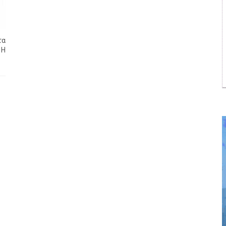
τα
 Η