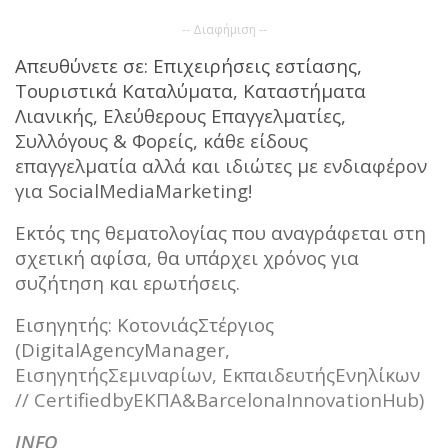
-- Διαφήμιση --
Απευθύνετε σε: Επιχειρήσεις εστίασης,
Τουριστικά Καταλύματα, Καταστήματα
Λιανικής, Ελεύθερους Επαγγελματίες,
Συλλόγους & Φορείς, κάθε είδους
επαγγελματία αλλά και ιδιώτες με ενδιαφέρον
για SocialMediaMarketing!
Εκτός της θεματολογίας που αναγράφεται στη
σχετική αφίσα, θα υπάρχει χρόνος για
συζήτηση και ερωτήσεις.
Εισηγητής: ΚοτονιάςΣτέργιος
(DigitalAgencyManager,
ΕισηγητήςΣεμιναρίων, ΕκπαιδευτήςΕνηλίκων
// CertifiedbyΕΚΠΑ&BarcelonaInnovationHub)
INFO