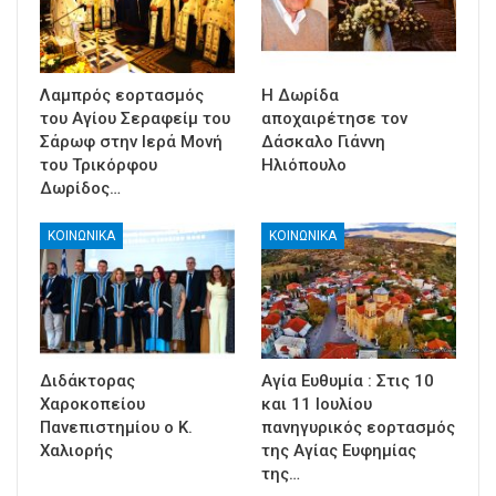
Λαμπρός εορτασμός
Η Δωρίδα
του Αγίου Σεραφείμ του
αποχαιρέτησε τον
Σάρωφ στην Ιερά Μονή
Δάσκαλο Γιάννη
του Τρικόρφου
Ηλιόπουλο
Δωρίδος…
ΚΟΙΝΩΝΙΚΑ
ΚΟΙΝΩΝΙΚΑ
Διδάκτορας
Αγία Ευθυμία : Στις 10
Χαροκοπείου
και 11 Ιουλίου
Πανεπιστημίου ο Κ.
πανηγυρικός εορτασμός
Χαλιορής
της Αγίας Ευφημίας
της…