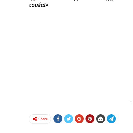
τομέα!»
-
Share