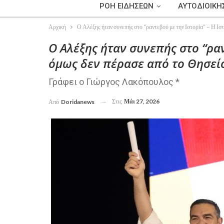
ΡΟΗ ΕΙΔΗΣΕΩΝ
ΑΥΤΟΔΙΟΙΚΗ
Αρχική
Ο Αλέξης ήταν συνεπής στο “ραντεβού με την Ιστορία” – Η Ισ
Ο Αλέξης ήταν συνεπής στο “ραν
όμως δεν πέρασε από το Θησεί
Γράφει ο Γιώργος Λακόπουλος *
Στις
Μάι 27, 2026
Από
Doridanews