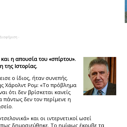
 Διαφήμιση -
και η απουσία του «σπίρτου».
 της Ιστορίας.
εισε ο ίδιος, ήταν συνεπής.
ης Χάρολντ Ρομ: «Το πρόβλημα
ι ότι δεν βρίσκεται κανείς
ρα πάντως δεν τον περίμενε η
σείο.
σελονικά» και οι ιντερνετικοί ωσεί
όπως δημοσιεύθηκε. Το ημίφως έκρυβε τα