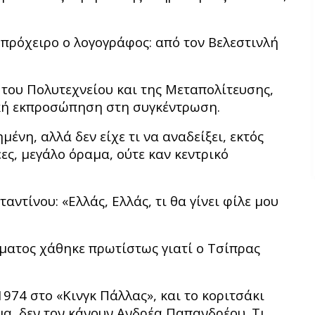
 πρόχειρο ο λογογράφος: από τον Βελεστινλή
, του Πολυτεχνείου και της Μεταπολίτευσης,
ική εκπροσώπηση στη συγκέντρωση.
ένη, αλλά δεν είχε τι να αναδείξει, εκτός
έες, μεγάλο όραμα, ούτε καν κεντρικό
τίνου: «Ελλάς, Ελλάς, τι θα γίνει φίλε μου
ματος χάθηκε πρωτίστως γιατί ο Τσίπρας
1974 στο «Κινγκ Πάλλας», και το κοριτσάκι
μα, δεν τον κάνουν Ανδρέα Παπανδρέου. Τι