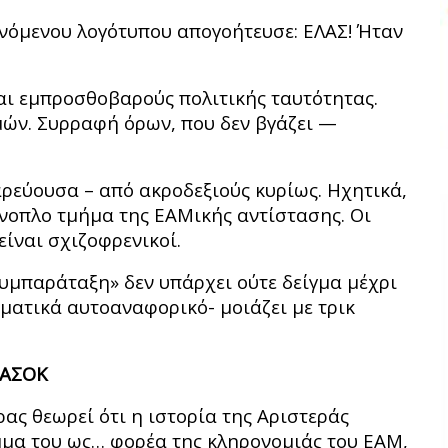
νόμενου λογότυπου απογοήτευσε: ΕΛΑΣ! Ήταν
αι εμπροσθοβαρούς πολιτικής ταυτότητας.
ών. Συρραφή όρων, που δεν βγάζει —
ρεύουσα – από ακροδεξιούς κυρίως. Ηχητικά,
ένοπλο τμήμα της ΕΑΜικής αντίστασης. Οι
είναι σχιζοφρενικοί.
Συμπαράταξη» δεν υπάρχει ούτε δείγμα μέχρι
αματικά αυτοαναφορικό- μοιάζει με τρικ
 ΠΑΣΟΚ
ρας θεωρεί ότι η ιστορία της Αριστεράς
όμμα του ως… φορέα της κληρονομιάς του ΕΑΜ,