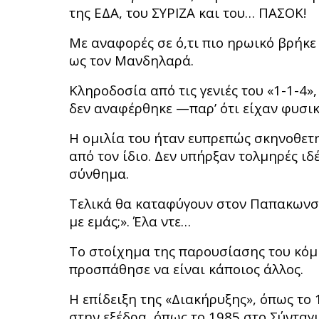
της ΕΔΑ, του ΣΥΡΙΖΑ και του… ΠΑΣΟΚ!
Με αναφορές σε ό,τι πιο ηρωικό βρήκε
ως τον Μανδηλαρά.
Κληροδοσία από τις γενιές του «1-1-4»
δεν αναφέρθηκε —παρ’ ότι είχαν φυσ
Η ομιλία του ήταν ευπρεπώς σκηνοθετημ
από τον ίδιο. Δεν υπήρξαν τολμηρές ιδ
σύνθημα.
Τελικά θα καταφύγουν στον Παπακωνσταν
με εμάς;». Έλα ντε…
Το στοίχημα της παρουσίασης του κόμ
προσπάθησε να είναι κάποιος άλλος.
Η επίδειξη της «Διακήρυξης», όπως το 
στην εξέδρα, όπως το 1985 στο Σύνταγ