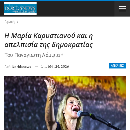
Αρχική
Η Μαρία Καρυστιανού και η
απελπισία της δημοκρατίας
Του Παναγιώτη Λάμψια *
Στις
Μάι 26, 2026
ΑΠΟΨΕΙΣ
Από
Doridanews