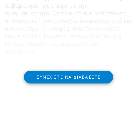
σοβαρότητα και επαφή με την
πραγματικότητα. Οταν αυτά αντικαθίστανται
από πολιτική ματαιοδοξία, ανορθολογισμό και
αντισυστημική υστερία, τότε δεν γεννιέται
καμία ελπίδα. Γεννιέται απλώς ένας ακόμη
κύκλος τοξικότητας, παρακμής και
απελπισίας.
* Ο Παναγιώτης Λάμψιας είναι πολιτικός συντάκτης-
αρθρογράφος στην εφημερίδα Η ΚΑΘΗΜΕΡΙΝΗ
ΣΥΝΕΧΊΣΤΕ ΝΑ ΔΙΑΒΆΣΕΤΕ