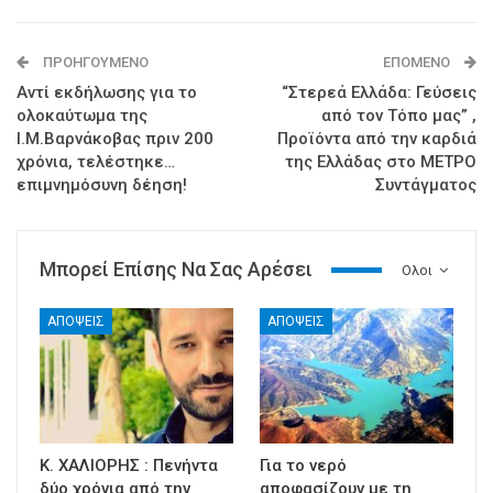
ΠΡΟΗΓΟΎΜΕΝΟ
ΕΠΌΜΕΝΟ
Αντί εκδήλωσης για το
“Στερεά Ελλάδα: Γεύσεις
ολοκαύτωμα της
από τον Τόπο μας” ,
Ι.Μ.Βαρνάκοβας πριν 200
Προϊόντα από την καρδιά
χρόνια, τελέστηκε…
της Ελλάδας στο ΜΕΤΡΟ
επιμνημόσυνη δέηση!
Συντάγματος
Μπορεί Επίσης Να Σας Αρέσει
Ολοι
ΑΠΟΨΕΙΣ
ΑΠΟΨΕΙΣ
Κ. ΧΑΛΙΟΡΗΣ : Πενήντα
Για το νερό
δύο χρόνια από την
αποφασίζουν με τη