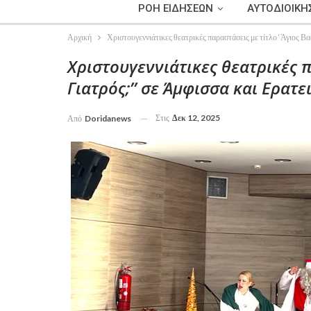
ΡΟΗ ΕΙΔΗΣΕΩΝ
ΑΥΤΟΔΙΟΙΚΗ
Αρχική
Χριστουγεννιάτικες θεατρικές παραστάσεις με τίτλο ‘Άγιος Βα
Χριστουγεννιάτικες θεατρικές π
Γιατρός;’’ σε Άμφισσα και Ερατε
Στις
Δεκ 12, 2025
Από
Doridanews