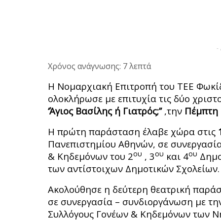
-
Χρόνος ανάγνωσης: 7 λεπτά
Η Νομαρχιακή Επιτροπή του ΤΕΕ Φωκίδ
ολοκλήρωσε με επιτυχία τις δύο χριστο
‘Άγιος Βασίλης ή Γιατρός;’’
,την
Πέμπτη 
Η πρώτη παράσταση έλαβε χώρα στις
Πανεπιστημίου Αθηνών, σε συνεργασία
ου
ου
ου
& Κηδεμόνων του 2
, 3
και 4
Δημο
των αντίστοιχων Δημοτικών Σχολείων.
Ακολούθησε η δεύτερη θεατρική παρά
σε συνεργασία – συνδιοργάνωση με την
Συλλόγους Γονέων & Κηδεμόνων των Ν