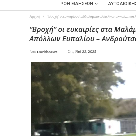
ΡΟΗ ΕΙΔΗΣΕΩΝ
ΑΥΤΟΔΙΟΙΚΗ
Αρχική
“Βροχή” οι ευκαιρίες στα Μαλάματα αλλά λίγα τα γκολ…. κα
“Βροχή” οι ευκαιρίες στα Μαλάμ
Απόλλων Ευπαλίου – Ανδρούτσος
Στις
Νοέ 22, 2025
Από
Doridanews