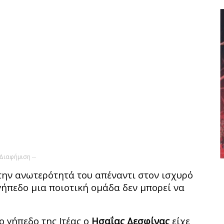
 Διαφήμιση --
την ανωτερότητά του απέναντι στον ισχυρό
γήπεδο μια ποιοτική ομάδα δεν μπορεί να
ο γήπεδο της Ιτέας ο
Ησαΐας Δεσφίνας
είχε