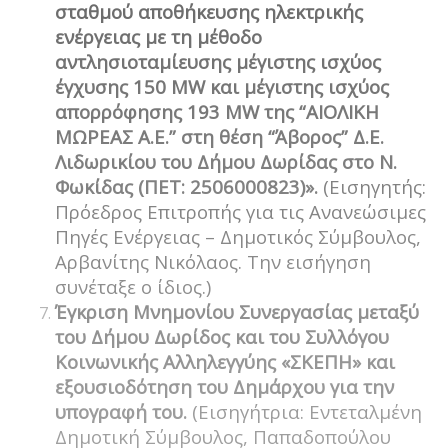
σταθμού αποθήκευσης ηλεκτρικής
ενέργειας με τη μέθοδο
αντλησιοταμίευσης μέγιστης ισχύος
έγχυσης 150 MW και μέγιστης ισχύος
απορρόφησης 193 MW της “ΑΙΟΛΙΚΗ
ΜΩΡΕΑΣ A.E.” στη θέση “Άβορος” Δ.Ε.
Λιδωρικίου του Δήμου Δωρίδας στο Ν.
Φωκίδας (ΠΕΤ: 2506000823)».
(Εισηγητής:
Πρόεδρος Επιτροπής για τις Ανανεώσιμες
Πηγές Ενέργειας – Δημοτικός Σύμβουλος,
Αρβανίτης Νικόλαος. Την εισήγηση
συνέταξε ο ίδιος.)
Έγκριση Μνημονίου Συνεργασίας μεταξύ
του Δήμου Δωρίδος και του Συλλόγου
Κοινωνικής Αλληλεγγύης «ΣΚΕΠΗ» και
εξουσιοδότηση του Δημάρχου για την
υπογραφή του.
(Εισηγήτρια: Εντεταλμένη
Δημοτική Σύμβουλος, Παπαδοπούλου