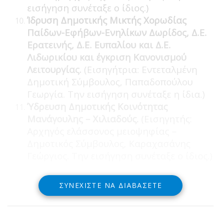
εισήγηση συνέταξε ο ίδιος.)
Ίδρυση Δημοτικής Μικτής Χορωδίας
Παίδων-Εφήβων-Ενηλίκων Δωρίδος, Δ.Ε.
Ερατεινής, Δ.Ε. Ευπαλίου και Δ.Ε.
Λιδωρικίου και έγκριση Κανονισμού
Λειτουργίας.
(Εισηγήτρια: Εντεταλμένη
Δημοτική Σύμβουλος, Παπαδοπούλου
Γεωργία. Την εισήγηση συνέταξε η ίδια.)
Ύδρευση Δημοτικής Κοινότητας
Μανάγουλης – Χιλιαδούς.
(Εισηγητής:
Αρχηγός ελάσσονος μειοψηφίας –
Δημοτικός Σύμβουλος, Καραχασάνης
Γεώργιος. Την εισήγηση συνέταξε ο ίδιος.)
ΣΥΝΕΧΊΣΤΕ ΝΑ ΔΙΑΒΆΣΕΤΕ