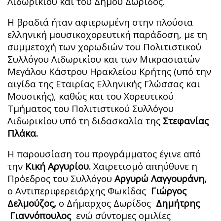
Λιδωρικίου και του Δήμου Δωρίδος.
Η βραδιά ήταν αφιερωμένη στην πλούσια
ελληνική μουσικοχορευτική παράδοση, με τη
συμμετοχή των χορωδιών του Πολιτιστικού
Συλλόγου Λιδωρικίου και των Μικρασιατών
Μεγάλου Κάστρου Ηρακλείου Κρήτης (υπό την
αιγίδα της Εταιρίας Ελληνικής Γλώσσας και
Μουσικής), καθώς και του Χορευτικού
Τμήματος του Πολιτιστικού Συλλόγου
Λιδωρικίου υπό τη διδασκαλία της
Στεφανίας
Πλάκα.
Η παρουσίαση του προγράμματος έγινε από
την
Κική Αργυρίου.
Χαιρετισμό απηύθυνε η
Πρόεδρος του Συλλόγου
Αργυρώ Λαγγουράνη,
ο Αντιπεριφερειάρχης Φωκίδας
Γιώργος
Δελμούζος,
ο Δήμαρχος Δωρίδος
Δημήτρης
Γιαννόπουλος
ενώ σύντομες ομιλίες