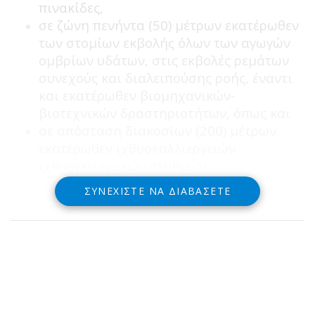
πινακίδες,
σε ζώνη πενήντα (50) μέτρων εκατέρωθεν
των στομίων εκβολής όλων των αγωγών
ομβρίων υδάτων, στις εκβολές ρεμάτων
συνεχούς και διαλειπούσης ροής, έναντι
και εκατέρωθεν βιομηχανικών-
βιοτεχνικών δραστηριοτήτων, όπως και
σε απόσταση διακοσίων (200) μέτρων
εκατέρωθεν ιχθυοκαλλιεργειών
ιχθυογεννητικών σταθμών.
ΣΥΝΕΧΊΣΤΕ ΝΑ ΔΙΑΒΆΣΕΤΕ