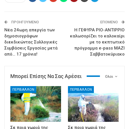
ΠΡΟΗΓΟΎΜΕΝΟ
ΕΠΌΜΕΝΟ
Νέα 24ωρη απεργία των
Η ΓΕΦΥΡΑ ΡΙΟ-ΑΝΤΙΡΡΙΟ
δημοσιογράφων
καλωσορίζει το καλοκαίρι
διεκδικώντας Συλλογικές
με το εκπτωτικό
Συμβάσεις Εργασίας μετά
πρόγραμμα e-pass ΜΑΖΙ
από… 17 χρόνια!
Σαββατοκύριακο
Μπορεί Επίσης Να Σας Αρέσει
Ολοι
ΠΕΡΙΒΑΛΛΟΝ
ΠΕΡΙΒΑΛΛΟΝ
Σε ποια χωριά της
Σε ποια χωριά της