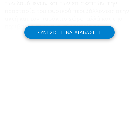
των λουόμενων και των επισκεπτών, την
προστασία του φυσικού περιβάλλοντος στην
ακτή και τον παράκτιο χώρο, αλλά και την
περιβαλλοντική ευαισθητοποίηση.
ΣΥΝΕΧΊΣΤΕ ΝΑ ΔΙΑΒΆΣΕΤΕ