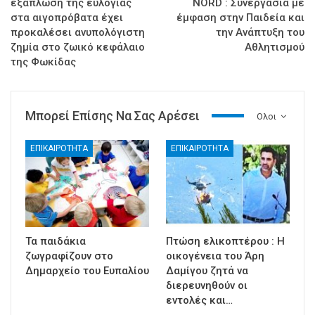
εξάπλωση της ευλογιάς
NORD : Συνεργασία με
στα αιγοπρόβατα έχει
έμφαση στην Παιδεία και
προκαλέσει ανυπολόγιστη
την Ανάπτυξη του
ζημία στο ζωικό κεφάλαιο
Αθλητισμού
της Φωκίδας
Μπορεί Επίσης Να Σας Αρέσει
Ολοι
ΕΠΙΚΑΙΡΟΤΗΤΑ
ΕΠΙΚΑΙΡΟΤΗΤΑ
Τα παιδάκια
Πτώση ελικοπτέρου : Η
ζωγραφίζουν στο
οικογένεια του Άρη
Δημαρχείο του Ευπαλίου
Δαμίγου ζητά να
διερευνηθούν οι
εντολές και…