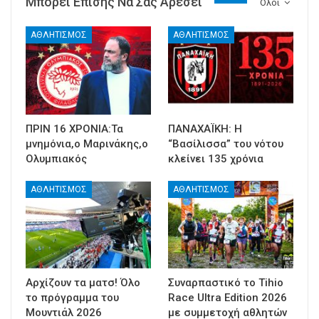
Μπορεί Επίσης Να Σας Αρέσει
Ολοι
ΑΘΛΗΤΙΣΜΟΣ
ΑΘΛΗΤΙΣΜΟΣ
ΠΡΙΝ 16 ΧΡΟΝΙΑ:Τα
ΠΑΝΑΧΑΪΚΗ: Η
μνημόνια,ο Μαρινάκης,ο
“Βασίλισσα” του νότου
Ολυμπιακός
κλείνει 135 χρόνια
ΑΘΛΗΤΙΣΜΟΣ
ΑΘΛΗΤΙΣΜΟΣ
Αρχίζουν τα ματσ! Όλο
Συναρπαστικό το Tihio
το πρόγραμμα του
Race Ultra Edition 2026
Μουντιάλ 2026
με συμμετοχή αθλητών