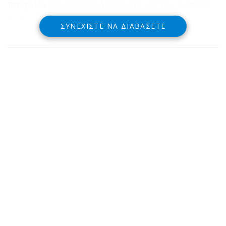
παιχνίδι
του Ησαΐα Δεσφίνας με τον Αστέρα
Ιτέας.
ΣΥΝΕΧΊΣΤΕ ΝΑ ΔΙΑΒΆΣΕΤΕ