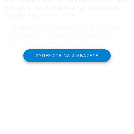
Κολυμβητικών Δεξαμενών, προϋπολογισμού
2,3 εκατ. Ευρώ, πλέον ΦΠΑ.
– Οι Εργασίες Επισκευής, Συντήρησης και
Στεγάνωσης της Εσωτερικής Οροφής και της
Ξύλινης Πίστας του Ποδηλατοδρομίου,
προϋπολογισμού 2,6 εκατ. Ευρώ, πλέον ΦΠΑ.
ΣΥΝΕΧΊΣΤΕ ΝΑ ΔΙΑΒΆΣΕΤΕ