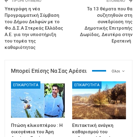
ΠΡΟΗΓΟΎΜΕΝΟ
ΕΠΌΜΕΝΟ
Υπεγράφη η νέα
Τα 13 θέματα που θα
Προγραμματική Σύμβαση
συζητηθούν στη
του Δήμου Δελφών με το
συνεδρίαση της
Φο.Δ.Σ.Α Στερεάς Ελλάδας
Δημοτικής Επιτροπής
Α.Ε. για την υποστήριξη
Δωρίδας, Δευτέρα στην
του τομέα της
Ερατεινή
καθαριότητας
Μπορεί Επίσης Να Σας Αρέσει
Ολοι
ΕΠΙΚΑΙΡΟΤΗΤΑ
ΕΠΙΚΑΙΡΟΤΗΤΑ
Πτώση ελικοπτέρου : Η
Επιτακτική ανάγκη
οικογένεια του Άρη
καθαρισμού του