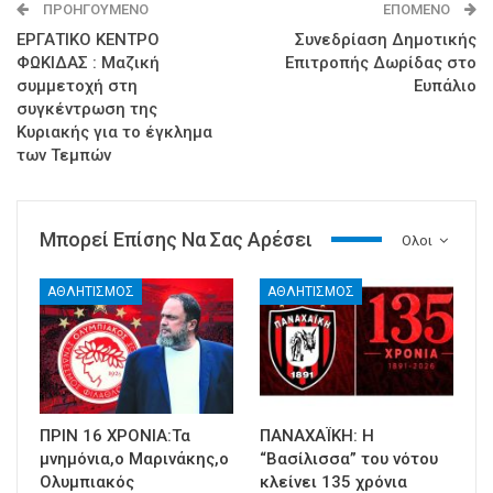
ΠΡΟΗΓΟΎΜΕΝΟ
ΕΠΌΜΕΝΟ
ΕΡΓΑΤΙΚΟ ΚΕΝΤΡΟ
Συνεδρίαση Δημοτικής
ΦΩΚΙΔΑΣ : Μαζική
Επιτροπής Δωρίδας στο
συμμετοχή στη
Ευπάλιο
συγκέντρωση της
Κυριακής για το έγκλημα
των Τεμπών
Μπορεί Επίσης Να Σας Αρέσει
Ολοι
ΑΘΛΗΤΙΣΜΟΣ
ΑΘΛΗΤΙΣΜΟΣ
ΠΡΙΝ 16 ΧΡΟΝΙΑ:Τα
ΠΑΝΑΧΑΪΚΗ: Η
μνημόνια,ο Μαρινάκης,ο
“Βασίλισσα” του νότου
Ολυμπιακός
κλείνει 135 χρόνια