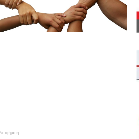
 Διαφήμιση --