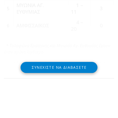
ΜΥΩΝΙΑ ΑΓ.
1 –
3
5
ΕΥΘΥΜΙΑΣ
11
4 –
ΑΜΦΙΣΣΑΪΚΟΣ
0
6
20
* Τολοφώνα Ερατεινής και Μυωνία Αγ. Ευθυμίας έχουν
έναν αγώνα λιγότερο
** Ο Διαγόρας Πολυδρόσου ξεκίνησε με -5 βαθμούς
ΣΥΝΕΧΊΣΤΕ ΝΑ ΔΙΑΒΆΣΕΤΕ