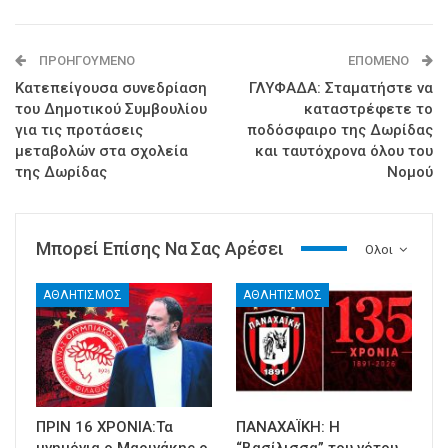
ΠΡΟΗΓΟΎΜΕΝΟ
ΕΠΌΜΕΝΟ
Κατεπείγουσα συνεδρίαση
ΓΛΥΦΑΔΑ: Σταματήστε να
του Δημοτικού Συμβουλίου
καταστρέφετε το
για τις προτάσεις
ποδόσφαιρο της Δωρίδας
μεταβολών στα σχολεία
και ταυτόχρονα όλου του
της Δωρίδας
Νομού
Μπορεί Επίσης Να Σας Αρέσει
Ολοι
ΑΘΛΗΤΙΣΜΟΣ
ΑΘΛΗΤΙΣΜΟΣ
ΠΡΙΝ 16 ΧΡΟΝΙΑ:Τα
ΠΑΝΑΧΑΪΚΗ: Η
μνημόνια,ο Μαρινάκης,ο
“Βασίλισσα” του νότου