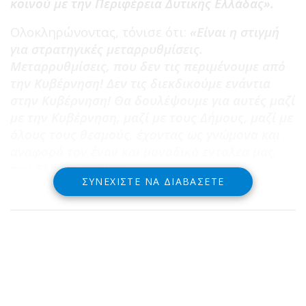
κοινού με την Περιφέρεια Δυτικής Ελλάδας».
Ολοκληρώνοντας, τόνισε ότι:
«Είναι η στιγμή
για στρατηγικές μεταρρυθμίσεις.
Μεταρρυθμίσεις, που δεν τις περιμένουμε από
την Κυβέρνηση! Δεν τις διεκδικούμε ενάντια
στην Κυβέρνηση! Θα δουλέψουμε για αυτές μαζί
με την Κυβέρνηση, μαζί με τους Δήμους, μαζί με
όλους τους θεσμούς, έχοντας ως γνώμονα και
αναφορά τον έναν και μοναδικό εντολέα μας,
τον Έλληνα πολίτη!»
ΣΥΝΕΧΊΣΤΕ ΝΑ ΔΙΑΒΆΣΕΤΕ