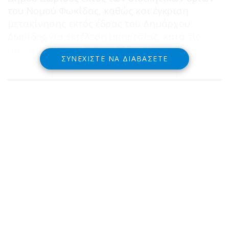
του Νομού Φωκίδας, καθώς και έγκριση
μετακίνησης εκτός έδρας του Δημάρχου
Δωρίδος για εκτέλεση υπηρεσίας, κατά τις
ημερομηνίες 06 έως 09.11.2024.
ΣΥΝΕΧΊΣΤΕ ΝΑ ΔΙΑΒΆΣΕΤΕ