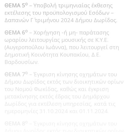
ο
ΘΕΜΑ 5
– Υποβολή τριμηνιαίας έκθεσης
εκτέλεσης του προϋπολογισμού Εσόδων –
Δαπανών Γ΄ τριμήνου 2024 Δήμου Δωρίδος.
ο
ΘΕΜΑ 6
– Χορήγηση -ή μη- παράτασης
ωραρίου λειτουργίας μουσικής σε Κ.Υ.Ε.
(Αυγεροπούλου Ιωάννα), που λειτουργεί στη
Δημοτική Κοινότητα Κουπακίου, Δ.Ε.
Βαρδουσίων.
ο
ΘΕΜΑ 7
– Έγκριση κίνησης οχημάτων του
Δήμου Δωρίδος εκτός των διοικητικών ορίων
του Νομού Φωκίδας, καθώς και έγκριση
μετακίνησης εκτός έδρας του Δημάρχου
Δωρίδος για εκτέλεση υπηρεσίας, κατά τις
ημερομηνίες 31.10.2024 και 01.11.2024.
ο
ΘΕΜΑ 8
– Έγκριση κίνησης οχημάτων του
Δήμου Δωρίδος εκτός των διοικητικών ορίων