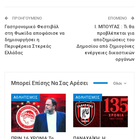
ΠΡΟΗΓΟΎΜΕΝΟ
ΕΠΌΜΕΝΟ
Γαστρονομικό Φεστιβάλ
Ι. ΜΠΟΥΓΑΣ : Τι θα
στη Φωκίδα αποφάσισε να
προβλέπεται για
δημιουργήσει η
αποζημιώσεις του
Περιφέρεια Στερεάς
Δημοσίου από ζημιογόνες
Ελλάδας
ενέργειες δικαστικών
οργάνων
Μπορεί Επίσης Να Σας Αρέσει
Ολοι
ΑΘΛΗΤΙΣΜΟΣ
ΑΘΛΗΤΙΣΜΟΣ
ΠΡΙΝ 16 ΧΡΟΝΙΑ:Τα
ΠΑΝΑΧΑΪΚΗ: Η