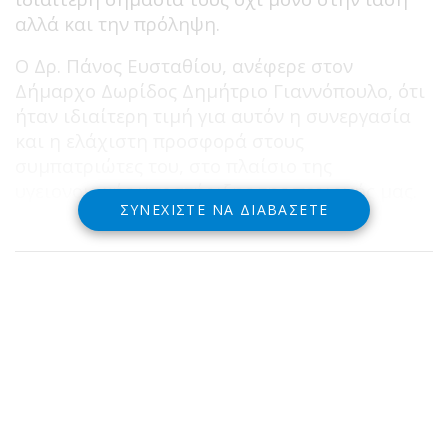
αλλά και την πρόληψη.
Ο Δρ. Πάνος Ευσταθίου, ανέφερε στον
Δήμαρχο Δωρίδος Δημήτριο Γιαννόπουλο, ότι
ήταν ιδιαίτερη τιμή για αυτόν η συνεργασία
και η ελάχιστη προσφορά στους
συμπατριώτες του, στο πλαίσιο της
υγειονομικής υποστήριξης της περιοχής μας.
ΣΥΝΕΧΊΣΤΕ ΝΑ ΔΙΑΒΆΣΕΤΕ