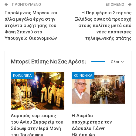
ΠΡΟΗΓΟΎΜΕΝΟ
ΕΠΌΜΕΝΟ
Παραλίμνιος Μόρνου και
Η Περιφέρεια Στερεάς
άλλα μεγάλα έργα στην
Ελλάδας συνιστά προσοχή
ατζέντα συζήτησης του
στους πολίτες μετά από
Φάνη Σπανού στο
νέες απόπειρες
Υπουργείο Οικονομικών
τηλεφωνικής απάτης
Μπορεί Επίσης Να Σας Αρέσει
Ολοι
ΚΟΙΝΩΝΙΚΑ
ΚΟΙΝΩΝΙΚΑ
Λαμπρός εορτασμός
Η Δωρίδα
του Αγίου Σεραφείμ του
αποχαιρέτησε τον
Σάρωφ στην Ιερά Μονή
Δάσκαλο Γιάννη
του Τρικόρφου
Ηλιόπουλο