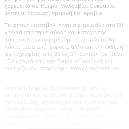
χορευτικά σε Κύπρο, Μολδαβία, Ουκρανία,
Ισπανία, Λατινική Αμερική και Αραβία.
Το φετινό φεστιβάλ είναι αφιερωμένο στα 50
χρονιά από την εισβολή και κατοχή της
Κύπρου. Θα μεταφερθούμε στην πολύπαθη
Κύπρο μέσα από χορούς, άλλα και την έκθεση
φωτογραφίας από 26 ως 31 Ιουλίου με τίτλο
¨50 χρονιά από την Τουρκική εισβολή και
συνεχιζόμενη παράνομη κατοχή της Κύπρου
¨.
Επίσης η Μαρίνα Βολουδάκη ερμηνεύει
,απαγγέλει και τραγουδά ποίηση και ο Σπύρος
Λευκοφρύδης δημιουργεί με τις κιθάρες του
ηχητικές εικόνες και μελοποιεί και θα
ακουστούν ποιήματα – τραγούδια από
Κυπρίους ποιητές που υμνούν το πολύπαθο