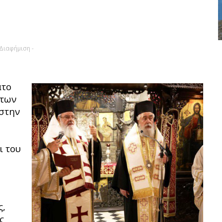
 Διαφήμιση -
ατο
 των
στην
ι του
ς,
ς