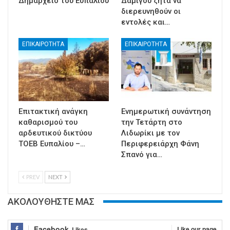
Δημαρχείο του Ευπαλίου
Δαμίγου ζητά να
διερευνηθούν οι
εντολές και…
ΕΠΙΚΑΙΡΟΤΗΤΑ
ΕΠΙΚΑΙΡΟΤΗΤΑ
Επιτακτική ανάγκη
Ενημερωτική συνάντηση
καθαρισμού του
την Τετάρτη στο
αρδευτικού δικτύου
Λιδωρίκι με τον
ΤΟΕΒ Ευπαλίου –…
Περιφερειάρχη Φάνη
Σπανό για…
PREV
NEXT
ΑΚΟΛΟΥΘΗΣΤΕ ΜΑΣ
Facebook
Like our page
Likes