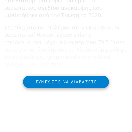
δισεκατομμύρια ευρώ του πρώτου
ευρωπαϊκού σχεδίου ανάκαμψης που
υιοθετήθηκε από την Ένωση το 2020.
Στο πλαίσιο του πολέμου στην Ουκρανία, οι
ευρωπαϊκοί θεσμοί έχουν επίσης
αποδεσμεύσει μέχρι τώρα περίπου 79,5 δισεκ.
ευρώ για να βοηθήσουν το Κίεβο, σύμφωνα με
τα στοιχεία του γερμανικού ινστιτούτου
ερευνών Kiel Institute.
Πηγή: ΑΠΕ-ΜΠΕ
ΣΥΝΕΧΊΣΤΕ ΝΑ ΔΙΑΒΆΣΕΤΕ