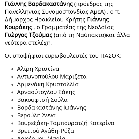
Γιάννης Βαρδακαστάνης
(πρόεδρος της
Πανελλήνιας Συνομοσπονδίας ΑμεΑ) , ο π.
Δήμαρχος Ηρακλείου Κρήτης
Γιάννης
Κουράκης
, ο Γραμματέας της Νεολαίας
Γιώργος Τζούμας
(από τη Ναύπακτο)και άλλα
νεότερα στελέχη.
Οι υποψήφιοι ευρωβουλευτές του ΠΑΣΟΚ:
Αλίρη Χριστίνα
Αντωνοπούλου Μαριζέτα
Αρμενάκη Κρυσταλλία
Αρναούτογλου Σάκης
Βακουφτσή Σούλα
Βαρδακαστάνης Ιωάννης
Βερούλη Άννα
Βουρεξάκη-Ταμπουρατζή Κατερίνα
Βρεττού Αγάθη-Ρόζα
Δαφέρμου Μαρία