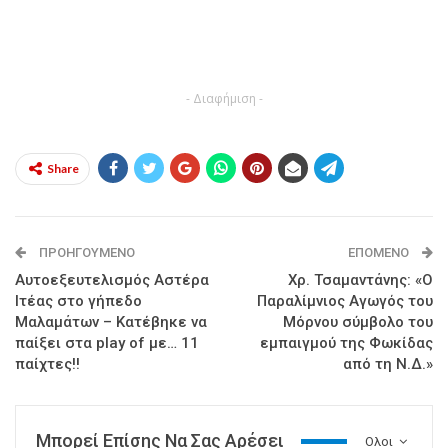
- Διαφήμιση -
Share
ΠΡΟΗΓΟΎΜΕΝΟ
ΕΠΌΜΕΝΟ
Αυτοεξευτελισμός Αστέρα
Χρ. Τσαμαντάνης: «Ο
Ιτέας στο γήπεδο
Παραλίμνιος Αγωγός του
Μαλαμάτων – Κατέβηκε να
Μόρνου σύμβολο του
παίξει στα play of με… 11
εμπαιγμού της Φωκίδας
παίχτες!!
από τη Ν.Δ.»
Μπορεί Επίσης Να Σας Αρέσει
Ολοι