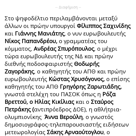
-- Διαφήμιση --
Στο ψηφοδέλτιο περιλαμβάνονται μεταξύ
άλλων οι πρώην υπουργοί
Φίλιππος Σαχινίδης
και
Γιάννης Μανιάτης
, ο νυν ευρωβουλευτής
Νίκος Παπανδρέου,
ο γραμματέας του
κόμματος,
Ανδρέας Σπυρόπουλος
, ο μέχρι
τώρα ευρωβουλευτής της ΝΔ και πρώην
διεθνής ποδοσφαιριστής
Θοδωρής
Ζαγοράκης
, ο καθηγητής του ΑΠΘ και πρώην
ευρωβουλευτής
Κώστας Χρυσόγονος,
ο επίσης
καθηγητής του ΑΠΘ
Γρηγόρης Ζαρωτιάδης,
γνωστά στελέχη του ΠΑΣΟΚ όπως η
Ρόζα
Βρεττού, ο Ηλίας Κικίλιας
και ο
Σταύρος
Πετράκης (
αντιπρόεδρος ΔΟΕ), η αθλήτρια-
ολυμπιονίκης
Άννα Βερούλη
, ο γνωστός
δημοσιογράφος-τηλεπαρουσιαστής ειδήσεων
μετεωρολογίας
Σάκης Αρναούτογλου
, ο