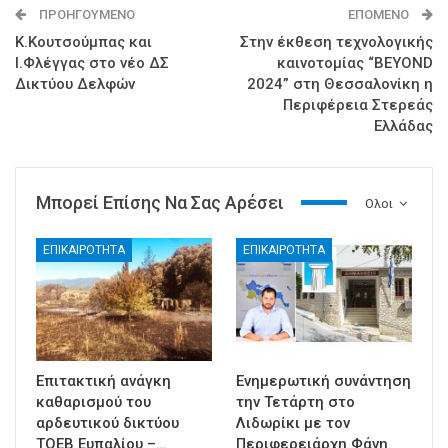
ΠΡΟΗΓΟΎΜΕΝΟ
ΕΠΌΜΕΝΟ
Κ.Κουτσούμπας και
Στην έκθεση τεχνολογικής
Ι.Φλέγγας στο νέο ΔΣ
καινοτομίας “ΒEYOND
Δικτύου Δελφών
2024” στη Θεσσαλονίκη η
Περιφέρεια Στερεάς
Ελλάδας
Μπορεί Επίσης Να Σας Αρέσει
Ολοι
ΕΠΙΚΑΙΡΟΤΗΤΑ
ΕΠΙΚΑΙΡΟΤΗΤΑ
Επιτακτική ανάγκη
Ενημερωτική συνάντηση
καθαρισμού του
την Τετάρτη στο
αρδευτικού δικτύου
Λιδωρίκι με τον
ΤΟΕΒ Ευπαλίου –…
Περιφερειάρχη Φάνη