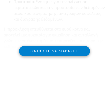
Προστασία:
Ενότητες για την ανίχνευση
περιστατικών και την προστασία των δεδομένων
μέσω κρυπτογράφησης, αντιγράφων ασφαλείας
και διαγραφής δεδομένων.
Η πρόσκληση απευθύνεται στο ευρύ κοινό και
αποτελεί μια ευκαιρία για εκμάθηση και ανταλλαγή
γνώσεων σε έναν τομέα που επηρεάζει και αφορά την
καθημερινότητά μας.
ΣΥΝΕΧΊΣΤΕ ΝΑ ΔΙΑΒΆΣΕΤΕ