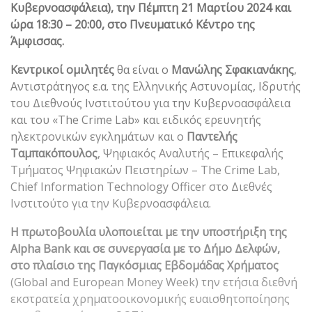
Κυβερνοασφάλεια), την Πέμπτη 21 Μαρτίου 2024 και
ώρα 18:30 – 20:00, στο Πνευματικό Κέντρο της
Άμφισσας.
Κεντρικοί ομιλητές
θα είναι ο
Μανώλης Σφακιανάκης
,
Αντιστράτηγος ε.α. της Ελληνικής Αστυνομίας, Ιδρυτής
του Διεθνούς Ινστιτούτου για την Κυβερνοασφάλεια
και του «The Crime Lab» και ειδικός ερευνητής
ηλεκτρονικών εγκλημάτων και ο
Παντελής
Ταμπακόπουλος
, Ψηφιακός Αναλυτής – Επικεφαλής
Τμήματος Ψηφιακών Πειστηρίων – The Crime Lab,
Chief Information Technology Officer στο Διεθνές
Ινστιτούτο για την Κυβερνοασφάλεια.
Η πρωτοβουλία υλοποιείται με την υποστήριξη της
Alpha Bank και σε συνεργασία με το Δήμο Δελφών,
στο πλαίσιο της Παγκόσμιας Εβδομάδας Χρήματος
(Global and European Money Week) την ετήσια διεθνή
εκστρατεία χρηματοοικονομικής ευαισθητοποίησης