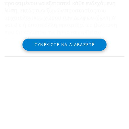
προκειμένου να εξεταστεί κάθε ενδεχόμενη
λύση
, εκτός των ζωνών προστασίας του
αρχαιολογικού χώρου των Δελφών (ζώνη Α’
και Β’), ή όποια άλλη προκριθεί ως βέλτιστη
που θα καλύπτει τις προαναφερθείσες
προϋποθέσεις”.
ΣΥΝΕΧΊΣΤΕ ΝΑ ΔΙΑΒΆΣΕΤΕ