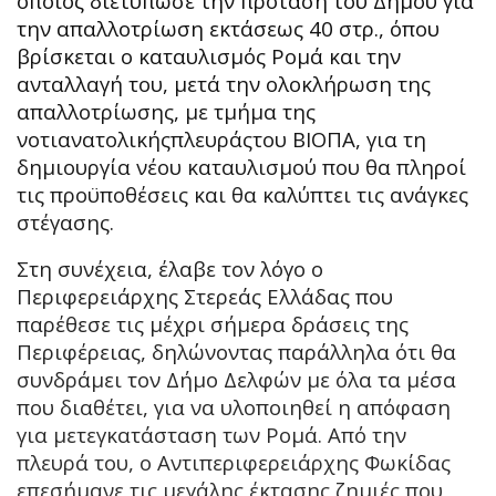
οποίος διετύπωσε την πρόταση του Δήμου για
την απαλλοτρίωση εκτάσεως 40 στρ., όπου
βρίσκεται ο καταυλισμός Ρομά και την
ανταλλαγή του, μετά την ολοκλήρωση της
απαλλοτρίωσης, με τμήμα της
νοτιανατολικήςπλευράςτου ΒΙΟΠΑ, για τη
δημιουργία νέου καταυλισμού που θα πληροί
τις προϋποθέσεις και θα καλύπτει τις ανάγκες
στέγασης.
Στη συνέχεια, έλαβε τον λόγο ο
Περιφερειάρχης Στερεάς Ελλάδας που
παρέθεσε τις μέχρι σήμερα δράσεις της
Περιφέρειας, δηλώνοντας παράλληλα ότι θα
συνδράμει τον Δήμο Δελφών με όλα τα μέσα
που διαθέτει, για να υλοποιηθεί η απόφαση
για μετεγκατάσταση των Ρομά. Από την
πλευρά του, ο Αντιπεριφερειάρχης Φωκίδας
επεσήμανε τις μεγάλης έκτασης ζημιές που