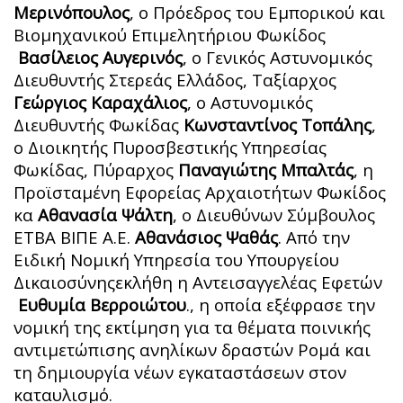
Μερινόπουλος
, ο Πρόεδρος του Εμπορικού και
Βιομηχανικού Επιμελητήριου Φωκίδος
Βασίλειος Αυγερινός
, ο Γενικός Αστυνομικός
Διευθυντής Στερεάς Ελλάδος, Ταξίαρχος
Γεώργιος Καραχάλιος
, ο Αστυνομικός
Διευθυντής Φωκίδας
Κωνσταντίνος Τοπάλης
,
ο Διοικητής Πυροσβεστικής Υπηρεσίας
Φωκίδας, Πύραρχος
Παναγιώτης Μπαλτάς
, η
Προϊσταμένη Εφορείας Αρχαιοτήτων Φωκίδος
κα
Αθανασία Ψάλτη
, ο Διευθύνων Σύμβουλος
ΕΤΒΑ ΒΙΠΕ Α.Ε.
Αθανάσιος Ψαθάς
. Από την
Ειδική Νομική Υπηρεσία του Υπουργείου
Δικαιοσύνηςεκλήθη η Αντεισαγγελέας Εφετών
Ευθυμία Βερροιώτου
., η οποία εξέφρασε την
νομική της εκτίμηση για τα θέματα ποινικής
αντιμετώπισης ανηλίκων δραστών Ρομά και
τη δημιουργία νέων εγκαταστάσεων στον
καταυλισμό.