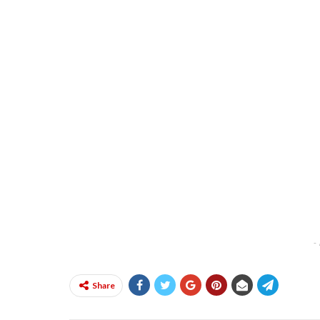
-
Share