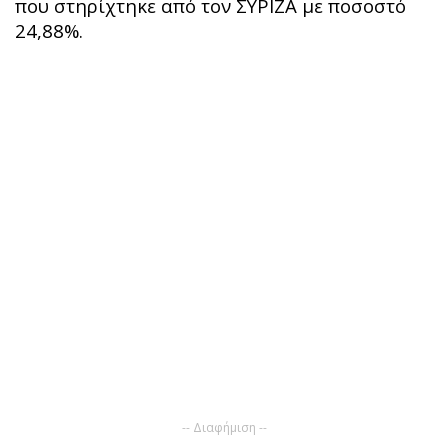
που στηρίχτηκε από τον ΣΥΡΙΖΑ με ποσοστό
24,88%.
-- Διαφήμιση --