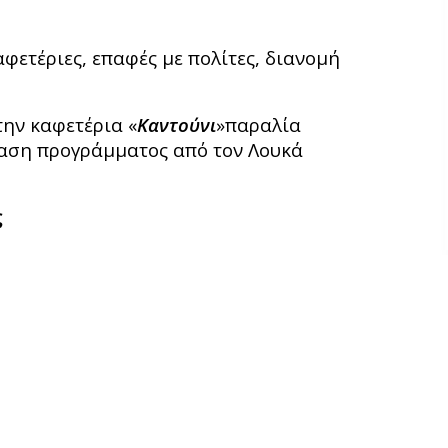
αφετέριες, επαφές με πολίτες, διανομή
ην καφετέρια «
Καντούνι
»παραλία
ίαση προγράμματος από τον Λουκά
ς