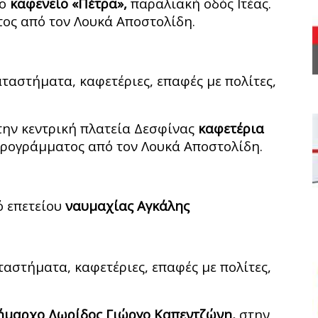
το
καφενείο «Πέτρα»,
παραλιακή οδός Ιτέας.
ος από τον Λουκά Αποστολίδη.
αταστήματα, καφετέριες, επαφές με πολίτες,
ην κεντρική πλατεία Δεσφίνας
καφετέρια
προγράμματος από τον Λουκά Αποστολίδη.
ό επετείου
ναυμαχίας Αγκάλης
ταστήματα, καφετέριες, επαφές με πολίτες,
 Δήμαρχο Δωρίδος Γιώργο Καπεντζώνη,
στην