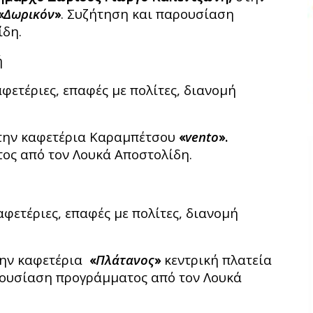
«
Δωρικόν
»
. Συζήτηση και παρουσίαση
ίδη.
ή
αφετέριες, επαφές με πολίτες, διανομή
ην καφετέρια Καραμπέτσου
«
vento
».
ος από τον Λουκά Αποστολίδη.
αφετέριες, επαφές με πολίτες, διανομή
ην καφετέρια
«
Πλάτανος
»
κεντρική πλατεία
ρουσίαση προγράμματος από τον Λουκά