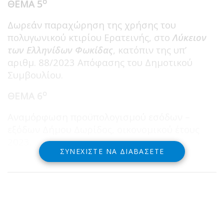
ο
ΘΕΜΑ 5
Δωρεάν παραχώρηση της χρήσης του
πολυγωνικού κτιρίου Ερατεινής, στο
Λύκειον
των Ελληνίδων Φωκίδας
, κατόπιν της υπ’
αριθμ. 88/2023 Απόφασης του Δημοτικού
Συμβουλίου.
ο
ΘΕΜΑ 6
Αναμόρφωση προϋπολογισμού εσόδων –
εξόδων Δήμου Δωρίδος, οικονομικού έτους
2023.
ΣΥΝΕΧΊΣΤΕ ΝΑ ΔΙΑΒΆΣΕΤΕ