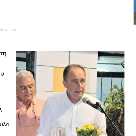
 Διαφήμιση -
 τη
ου
,
υλο