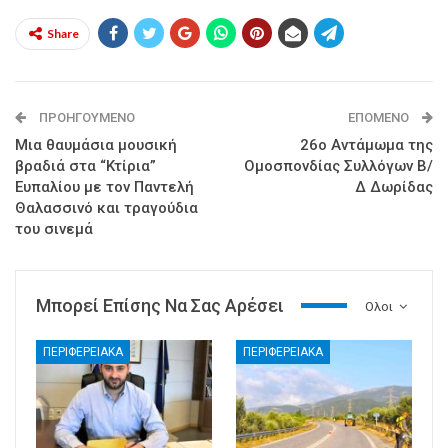
Share
ΠΡΟΗΓΟΎΜΕΝΟ
ΕΠΌΜΕΝΟ
Μια θαυμάσια μουσική
26ο Αντάμωμα της
βραδιά στα “Κτίρια”
Ομοσπονδίας Συλλόγων Β/
Ευπαλίου με τον Παντελή
Δ Δωρίδας
Θαλασσινό και τραγούδια
του σινεμά
Μπορεί Επίσης Να Σας Αρέσει
Ολοι
ΠΕΡΙΦΕΡΕΙΑΚΑ
ΠΕΡΙΦΕΡΕΙΑΚΑ