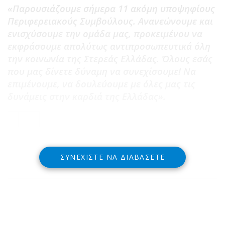
«Παρουσιάζουμε σήμερα 11 ακόμη υποψηφίους
Περιφερειακούς Συμβούλους. Ανανεώνουμε και
ενισχύσουμε την ομάδα μας, προκειμένου να
εκφράσουμε απολύτως αντιπροσωπευτικά όλη
την κοινωνία της Στερεάς Ελλάδας. Όλους εσάς
που μας δίνετε δύναμη να συνεχίσουμε! Να
επιμένουμε, να δουλεύουμε με όλες μας τις
δυνάμεις στην καρδιά της Ελλάδας».
ΣΥΝΕΧΊΣΤΕ ΝΑ ΔΙΑΒΆΣΕΤΕ