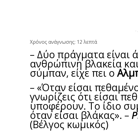
-
Χρόνος ανάγνωσης: 12 λεπτά
– Δύο πράγματα είναι ά
ανθρώπινη βλακεία και 
σύμπαν, είχε πει ο
Αλμπ
– «Όταν είσαι πεθαμέν
γνωρίζεις ότι είσαι πε
υποφέρουν. Το ίδιο συ
όταν είσαι βλάκας». –
P
(Βέλγος κωμικός)