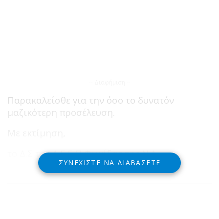
-- Διαφήμιση --
Παρακαλείσθε για την όσο το δυνατόν
μαζικότερη προσέλευση.
Με εκτίμηση,
το Δ.Σ της Δ.Ε.Ε.Π Φωκίδας της Ν.Δ
ΣΥΝΕΧΊΣΤΕ ΝΑ ΔΙΑΒΆΣΕΤΕ