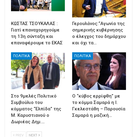
ΚΩΣΤΑΣ ΤΣΟΥΚΑΛΑΣ :
Γερουλάνος:“Αγωνία της
Γιατί επαναχορηγούμε
σημερινής κυβέρνησης
τη 13η σύνταξη και
ο έλεγχος του δημάρχου
επαναφέρουμε το ΕΚΑΣ
και όχι τα…
ΠΟΛΙΤΙΚΑ
ΠΟΛΙΤΙΚΑ
Στο 9μελές Πολιτικό
Ο “κύβος ερρίφθη” με
Συμβούλιο του
το κόμμα Σαμαρά η Ι.
κόμματος “Ελπίδα” της
Γκελεστάθη – Παρουσία
Μ. Καρυστιανού ο
Σαμαρά η μαζική…
Δωριέας Δημ.…
PREV
NEXT