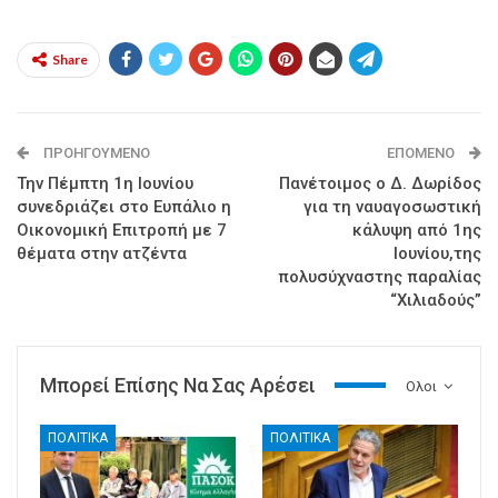
Share
ΠΡΟΗΓΟΎΜΕΝΟ
ΕΠΌΜΕΝΟ
Την Πέμπτη 1η Ιουνίου
Πανέτοιμος ο Δ. Δωρίδος
συνεδριάζει στο Ευπάλιο η
για τη ναυαγοσωστική
Οικονομική Επιτροπή με 7
κάλυψη από 1ης
θέματα στην ατζέντα
Ιουνίου,της
πολυσύχναστης παραλίας
“Χιλιαδούς”
Μπορεί Επίσης Να Σας Αρέσει
Ολοι
ΠΟΛΙΤΙΚΑ
ΠΟΛΙΤΙΚΑ