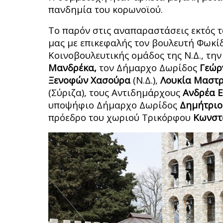
πανδημία του κορωνοϊού.
Το παρόν στις αναπαραστάσεις εκτός τ
μας με επικεφαλής τον βουλευτή Φωκί
Κοινοβουλευτικής ομάδος της Ν.Δ., τ
Μανδρέκα,
τον Δήμαρχο Δωρίδος
Γεώρ
Ξενοφών Χασούρα
(Ν.Δ.),
Λουκία Μαστ
(Σύριζα), τους Αντιδημάρχους
Ανδρέα 
υποψήφιο Δήμαρχο Δωρίδος
Δημήτριο
πρόεδρο του χωριού Τρικόρφου
Κωνστ