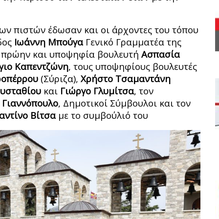
ων πιστών έδωσαν και οι άρχοντες του τόπου
δος
Ιωάννη Μπούγα
Γενικό Γραμματέα της
ην πρώην και υποψηφία βουλευτή
Ασπασία
γιο Καπεντζώνη
, τους υποψηφίους βουλευτές
ροπέρρου
(Σύριζα),
Χρήστο Τσαμαντάνη
Ευσταθίου
και
Γιώργο Γλυμίτσα
, τον
 Γιαννόπουλο
, Δημοτικοί Σύμβουλοι και τον
αντίνο Βίτσα
με το συμβούλιό του