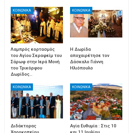
ΚΟΙΝΩΝΙΚΑ
ΚΟΙΝΩΝΙΚΑ
Λαμπρός εορτασμός
Η Δωρίδα
του Αγίου Σεραφείμ του
αποχαιρέτησε τον
Σάρωφ στην Ιερά Μονή
Δάσκαλο Γιάννη
του Τρικόρφου
Ηλιόπουλο
Δωρίδος…
ΚΟΙΝΩΝΙΚΑ
ΚΟΙΝΩΝΙΚΑ
Διδάκτορας
Αγία Ευθυμία : Στις 10
Χαροκοπείου
και 11 Ιουλίου