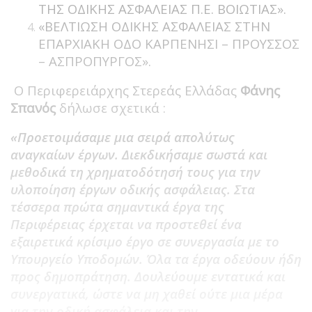
ΤΗΣ ΟΔΙΚΗΣ ΑΣΦΑΛΕΙΑΣ Π.Ε. ΒΟΙΩΤΙΑΣ».
«ΒΕΛΤΙΩΣΗ ΟΔΙΚΗΣ ΑΣΦΑΛΕΙΑΣ ΣΤΗΝ
ΕΠΑΡΧΙΑΚΗ ΟΔΟ ΚΑΡΠΕΝΗΣΙ – ΠΡΟΥΣΣΟΣ
– ΑΣΠΡΟΠΥΡΓΟΣ».
Ο Περιφερειάρχης Στερεάς Ελλάδας
Φάνης
Σπανός
δήλωσε σχετικά :
«Προετοιμάσαμε μια σειρά απολύτως
αναγκαίων έργων. Διεκδικήσαμε σωστά και
μεθοδικά τη χρηματοδότησή τους για την
υλοποίηση έργων οδικής ασφάλειας. Στα
τέσσερα πρώτα σημαντικά έργα της
Περιφέρειας έρχεται να προστεθεί ένα
εξαιρετικά κρίσιμο έργο σε συνεργασία με το
Υπουργείο Υποδομών. Όλα τα έργα οδεύουν ήδη
προς δημοπράτηση. Δουλεύουμε εντατικά και
συνεργατικά, ώστε να μη χαθεί ούτε μια μέρα
για την οδική ασφάλεια και την