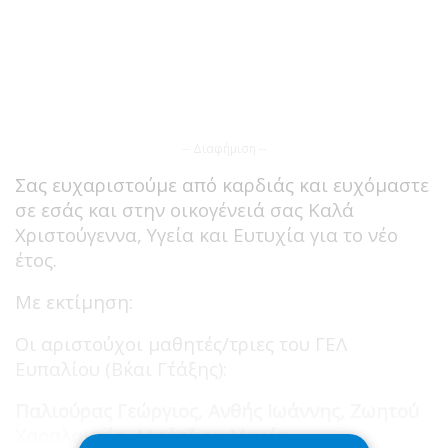
-- Διαφήμιση --
Σας ευχαριστούμε από καρδιάς και ευχόμαστε
σε εσάς και στην οικογένειά σας Καλά
Χριστούγεννα, Υγεία και Ευτυχία για το νέο
έτος.
Με εκτίμηση:
Οι αριστούχοι μαθητές/τριες του ΓΕΛ
Ευπαλίου (Β΄και Γ΄τάξης):
Παλιούρας Γεώργιος, Ανθής Ιωάννης, Ζωητού
Χαραλαμπία, Μπάτζιου Μαρία.