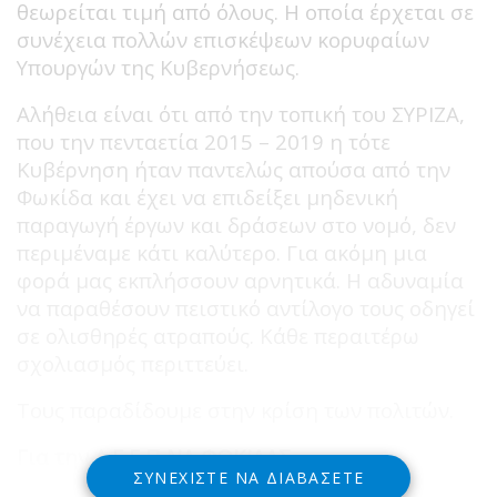
θεωρείται τιμή από όλους. Η οποία έρχεται σε
συνέχεια πολλών επισκέψεων κορυφαίων
Υπουργών της Κυβερνήσεως.
Αλήθεια είναι ότι από την τοπική του ΣΥΡΙΖΑ,
που την πενταετία 2015 – 2019 η τότε
Κυβέρνηση ήταν παντελώς απούσα από την
Φωκίδα και έχει να επιδείξει μηδενική
παραγωγή έργων και δράσεων στο νομό, δεν
περιμέναμε κάτι καλύτερο. Για ακόμη μια
φορά μας εκπλήσσουν αρνητικά. Η αδυναμία
να παραθέσουν πειστικό αντίλογο τους οδηγεί
σε ολισθηρές ατραπούς. Κάθε περαιτέρω
σχολιασμός περιττεύει.
Τους παραδίδουμε στην κρίση των πολιτών.
Για την Δ.Ε.Ε.Π ΝΔ ΦΩΚΙΔΑΣ
ΣΥΝΕΧΊΣΤΕ ΝΑ ΔΙΑΒΆΣΕΤΕ