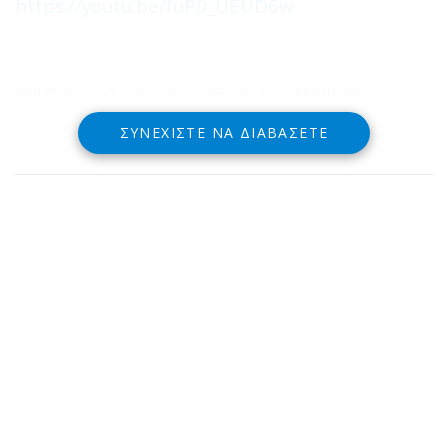
https://youtu.be/fuP0_UEUD6w
Ιερά Μονή Αγίων Αυγουστίνου Ιππώνος και Σεραφείμ του
ΣαρώφΤρίκορφο Δωρίδος
ΣΥΝΕΧΊΣΤΕ ΝΑ ΔΙΑΒΆΣΕΤΕ