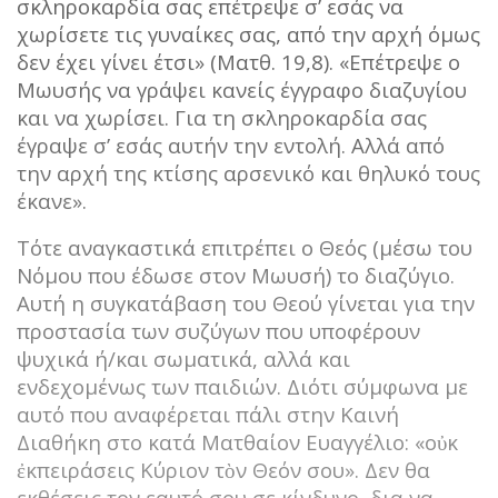
σκληροκαρδία σας επέτρεψε σ’ εσάς να
χωρίσετε τις γυναίκες σας, από την αρχή όμως
δεν έχει γίνει έτσι» (Ματθ. 19,8). «Επέτρεψε ο
Μωυσής να γράψει κανείς έγγραφο διαζυγίου
και να χωρίσει. Για τη σκληροκαρδία σας
έγραψε σ’ εσάς αυτήν την εντολή. Αλλά από
την αρχή της κτίσης αρσενικό και θηλυκό τους
έκανε».
Τότε αναγκαστικά επιτρέπει ο Θεός (μέσω του
Νόμου που έδωσε στον Μωυσή) το διαζύγιο.
Αυτή η συγκατάβαση του Θεού γίνεται για την
προστασία των συζύγων που υποφέρουν
ψυχικά ή/και σωματικά, αλλά και
ενδεχομένως των παιδιών. Διότι σύμφωνα με
αυτό που αναφέρεται πάλι στην Καινή
Διαθήκη στο κατά Ματθαίον Ευαγγέλιο: «οὐκ
ἐκπειράσεις Κύριον τὸν Θεόν σου». Δεν θα
εκθέσεις τον εαυτό σου σε κίνδυνο, δια να