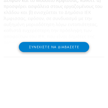
Δελφών και το Μουσείο Άμφισσας, καθότι: α)
προσφέρει ασφάλεια στους εργαζομένους του
κλάδου και β) ενισχύεται το Δημόσιο ΙΕΚ
Άμφισσας, εφόσον, σε συνδυασμό με την
αυξημένη μοριοδότηση λόγω εντοπιότητας,
καθιστά ευχερέστερη την πρόσληψη των
αποφοίτων του ΙΕΚ, που είναι δημότες της
περιοχής.
ΣΥΝΕΧΊΣΤΕ ΝΑ ΔΙΑΒΆΣΕΤΕ