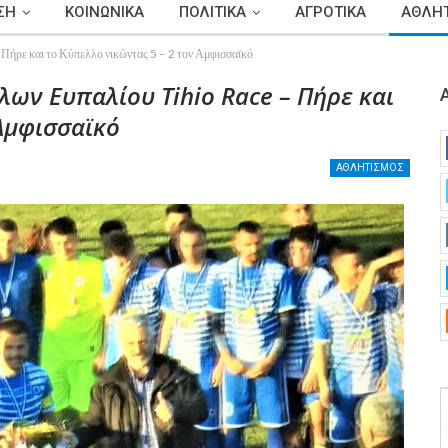
ΣΗ
ΚΟΙΝΩΝΙΚΑ
ΠΟΛΙΤΙΚΑ
ΑΓΡΟΤΙΚΑ
ΑΘΛΗΤ
Πήρε και το Κύπελλο νικώντας 5 – 2 τον Αμφισσαϊκό
λων Ευπαλίου Tihio Race – Πήρε και
 Αμφισσαϊκό
ΑΘΛΗΤΙΣΜΟΣ