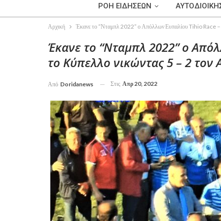
ΡΟΗ ΕΙΔΗΣΕΩΝ
ΑΥΤΟΔΙΟΙΚΗ
Αρχική
Έκανε το “Νταμπλ 2022” ο Απόλλων Ευπαλίου Tihio Race – 
Έκανε το “Νταμπλ 2022” ο Απόλ
το Κύπελλο νικώντας 5 – 2 τον
Στις
Απρ 20, 2022
Από
Doridanews