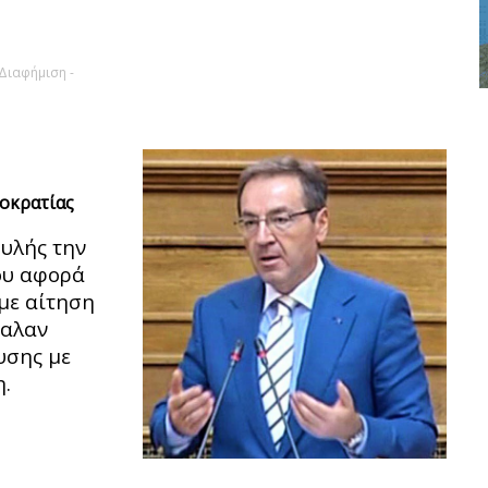
 Διαφήμιση -
μοκρατίας
ουλής την
ου αφορά
 με αίτηση
βαλαν
υσης με
.